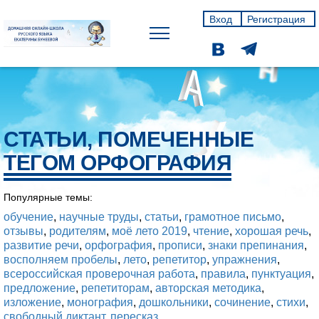
Вход
Регистрация
СТАТЬИ, ПОМЕЧЕННЫЕ
ТЕГОМ ОРФОГРАФИЯ
Популярные темы:
обучение
,
научные труды
,
статьи
,
грамотное письмо
,
отзывы
,
родителям
,
моё лето 2019
,
чтение
,
хорошая речь
,
развитие речи
,
орфография
,
прописи
,
знаки препинания
,
восполняем пробелы
,
лето
,
репетитор
,
упражнения
,
всероссийская проверочная работа
,
правила
,
пунктуация
,
предложение
,
репетиторам
,
авторская методика
,
изложение
,
монография
,
дошкольники
,
сочинение
,
стихи
,
свободный диктант
,
пересказ